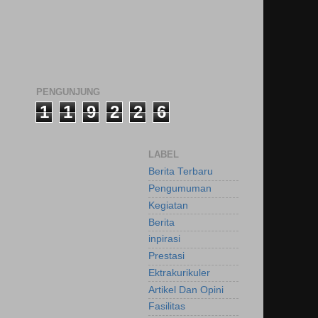
PENGUNJUNG
1
1
9
2
2
6
LABEL
Berita Terbaru
Pengumuman
Kegiatan
Berita
inpirasi
Prestasi
Ektrakurikuler
Artikel Dan Opini
Fasilitas