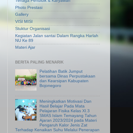
Tenaga Pendidik & Karyawan
Photo Prestasi
Gallery
VISI MISI
Stuktur Organisasi
Kegiatan Jalan santai Dalam Rangka Harlah
NU Ke 89
Materi Ajar
BERITA PALING MENARIK
Pelatihan Batik Jumput
bersama Dinas Perpustakaan
dan Kearsipan Kabupaten
Bojonegoro
Meningkatkan Motivasi Dan
Hasil Belajar Pada Mata
Pelajaran Fisika Kelas XI.3
SMAS Islam Temayang Tahun
Ajaran 2023/2024 pada Materi
Pengaruh Kalor Jenis Zat
Terhadap Kenaikan Suhu Melalui Penerapan