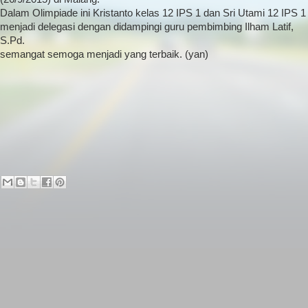
Dalam Olimpiade ini Kristanto kelas 12 IPS 1 dan Sri Utami 12 IPS 1
menjadi delegasi dengan didampingi guru pembimbing Ilham Latif,
S.Pd.
semangat semoga menjadi yang terbaik. (yan)