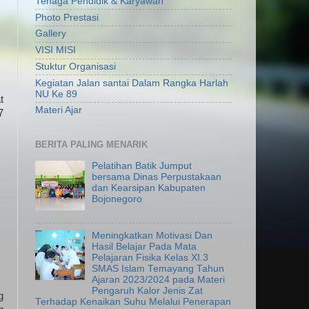
Tenaga Pendidik & Karyawan
Photo Prestasi
Gallery
VISI MISI
Stuktur Organisasi
Kegiatan Jalan santai Dalam Rangka Harlah
NU Ke 89
t
Materi Ajar
7
BERITA PALING MENARIK
Pelatihan Batik Jumput
bersama Dinas Perpustakaan
dan Kearsipan Kabupaten
Bojonegoro
Meningkatkan Motivasi Dan
Hasil Belajar Pada Mata
Pelajaran Fisika Kelas XI.3
SMAS Islam Temayang Tahun
Ajaran 2023/2024 pada Materi
Pengaruh Kalor Jenis Zat
g
Terhadap Kenaikan Suhu Melalui Penerapan