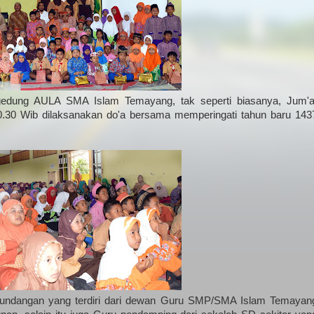
ri gedung AULA SMA Islam Temayang, tak seperti biasanya, Jum'a
0.30 Wib dilaksanakan do'a bersama memperingati tahun baru 143
h undangan yang terdiri dari dewan Guru SMP/SMA Islam Temayan