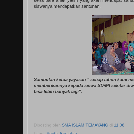
serta para anak yatim yang akan mendapat santun
siswanya mendapatkan santunan.
Sambutan ketua yayasan " setiap tahun kami me
memberikannya kepada siswa SD/MI sekitar di
bisa lebih banyak lagi".
Diposting oleh
SMA ISLAM TEMAYANG
di
11.08
Label:
Berita
,
Kegiatan