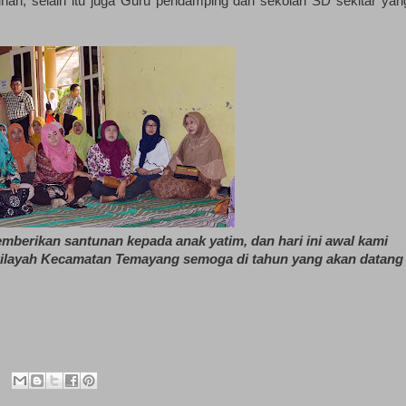
an, selain itu juga Guru pendamping dari sekolah SD sekitar yan
mberikan santunan kepada anak yatim, dan hari ini awal kami
wilayah Kecamatan Temayang semoga di tahun yang akan datang