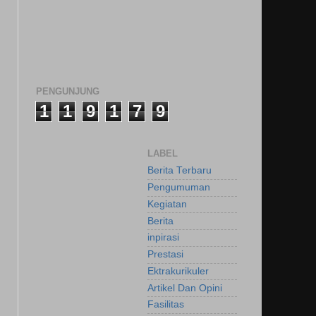
PENGUNJUNG
1
1
9
1
7
9
LABEL
Berita Terbaru
Pengumuman
Kegiatan
Berita
inpirasi
Prestasi
Ektrakurikuler
Artikel Dan Opini
Fasilitas