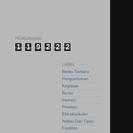
PENGUNJUNG
1
1
9
2
2
2
LABEL
Berita Terbaru
Pengumuman
Kegiatan
Berita
inpirasi
Prestasi
Ektrakurikuler
Artikel Dan Opini
Fasilitas