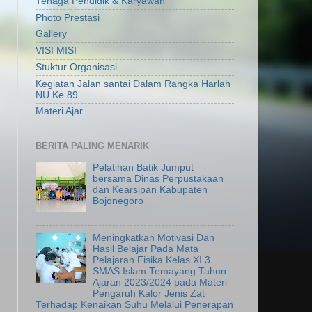
Tenaga Pendidik & Karyawan
Photo Prestasi
Gallery
VISI MISI
Stuktur Organisasi
Kegiatan Jalan santai Dalam Rangka Harlah
NU Ke 89
Materi Ajar
BERITA PALING MENARIK
Pelatihan Batik Jumput
bersama Dinas Perpustakaan
dan Kearsipan Kabupaten
Bojonegoro
Meningkatkan Motivasi Dan
Hasil Belajar Pada Mata
Pelajaran Fisika Kelas XI.3
SMAS Islam Temayang Tahun
Ajaran 2023/2024 pada Materi
Pengaruh Kalor Jenis Zat
Terhadap Kenaikan Suhu Melalui Penerapan