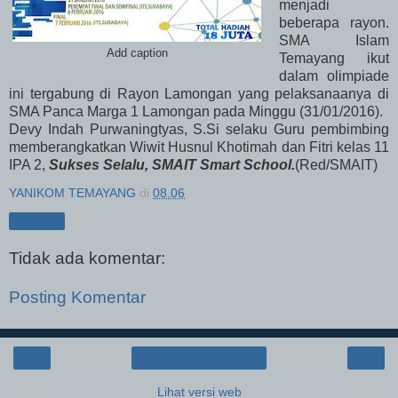
menjadi
beberapa rayon.
SMA Islam
Add caption
Temayang ikut
dalam olimpiade
ini tergabung di Rayon Lamongan yang pelaksanaanya di
SMA Panca Marga 1 Lamongan pada Minggu (31/01/2016).
Devy Indah Purwaningtyas, S.Si selaku Guru pembimbing
memberangkatkan Wiwit Husnul Khotimah dan Fitri kelas 11
IPA 2,
Sukses Selalu, SMAIT Smart School.
(Red/SMAIT)
YANIKOM TEMAYANG
di
08.06
Berbagi
Tidak ada komentar:
Posting Komentar
‹
›
Beranda
Lihat versi web