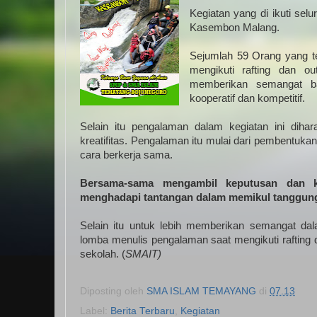
Kegiatan yang di ikuti sel
Kasembon Malang.
Sejumlah 59 Orang yang te
mengikuti rafting dan o
memberikan semangat ba
kooperatif dan kompetitif.
Selain itu pengalaman dalam kegiatan ini dih
kreatifitas. Pengalaman itu mulai dari pembentu
cara berkerja sama.
Bersama-sama mengambil keputusan dan ke
menghadapi tantangan dalam memikul tanggung 
Selain itu untuk lebih memberikan semangat da
lomba menulis pengalaman saat mengikuti rafting d
sekolah. (
SMAIT)
Diposting oleh
SMA ISLAM TEMAYANG
di
07.13
Label:
Berita Terbaru
,
Kegiatan