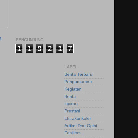
a
PENGUNJUNG
1
1
9
2
1
7
LABEL
Berita Terbaru
Pengumuman
Kegiatan
Berita
inpirasi
Prestasi
Ektrakurikuler
Artikel Dan Opini
Fasilitas