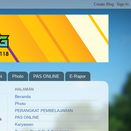
N
Photo
PAS ONLINE
E-Rapor
HALAMAN
Beranda
Photo
PERANGKAT PEMBELAJARAN
PAS ONLINE
a
Karyawan