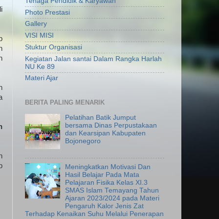
Tenaga Pendidik & Karyawan
i
Photo Prestasi
Gallery
VISI MISI
p
Stuktur Organisasi
n
h
Kegiatan Jalan santai Dalam Rangka Harlah
NU Ke 89
Materi Ajar
n
a
BERITA PALING MENARIK
Pelatihan Batik Jumput
bersama Dinas Perpustakaan
n
dan Kearsipan Kabupaten
Bojonegoro
n
b
Meningkatkan Motivasi Dan
Hasil Belajar Pada Mata
Pelajaran Fisika Kelas XI.3
SMAS Islam Temayang Tahun
Ajaran 2023/2024 pada Materi
Pengaruh Kalor Jenis Zat
Terhadap Kenaikan Suhu Melalui Penerapan