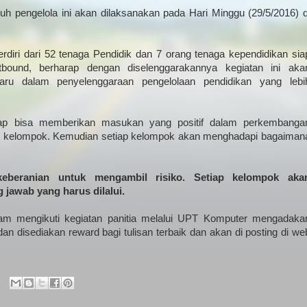
uruh pengelola ini akan dilaksanakan pada Hari Minggu (29/5/2016) d
rdiri dari 52 tenaga Pendidik dan 7 orang tenaga kependidikan sia
utbound, berharap dengan diselenggarakannya kegiatan ini aka
ru dalam penyelenggaraan pengelolaan pendidikan yang lebi
arap bisa memberikan masukan yang positif dalam perkembanga
kan kelompok. Kemudian setiap kelompok akan menghadapi bagaiman
beranian untuk mengambil risiko. Setiap kelompok aka
jawab yang harus dilalui.
lam mengikuti kegiatan panitia melalui UPT Komputer mengadaka
an disediakan reward bagi tulisan terbaik dan akan di posting di we