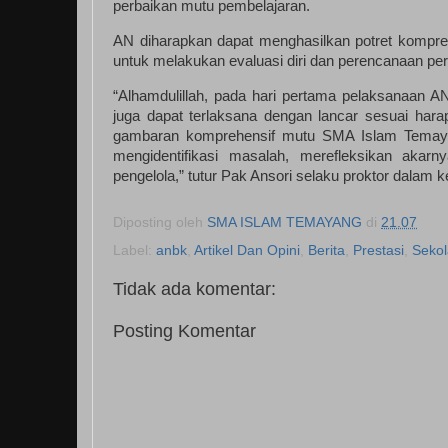
perbaikan mutu pembelajaran.
AN diharapkan dapat menghasilkan potret kompre
untuk melakukan evaluasi diri dan perencanaan pe
“Alhamdulillah, pada hari pertama pelaksanaan A
juga dapat terlaksana dengan lancar sesuai har
gambaran komprehensif mutu SMA Islam Temayang
mengidentifikasi masalah, merefleksikan akar
pengelola,” tutur Pak Ansori selaku proktor dalam k
Diposting oleh
SMA ISLAM TEMAYANG
di
21.07
Label:
anbk
,
Artikel Dan Opini
,
Berita
,
Prestasi
,
Seko
Tidak ada komentar:
Posting Komentar