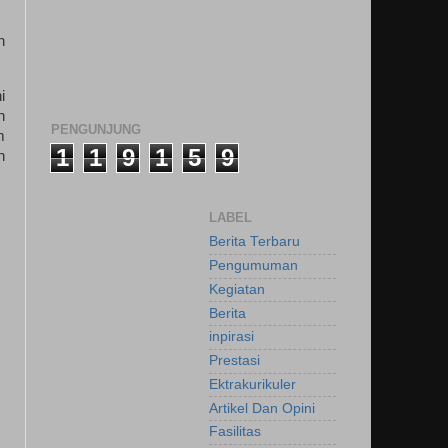
h
i
n
PENGUNJUNG
m
1
1
9
1
5
9
h
LABEL
Berita Terbaru
Pengumuman
Kegiatan
Berita
inpirasi
Prestasi
Ektrakurikuler
Artikel Dan Opini
Fasilitas