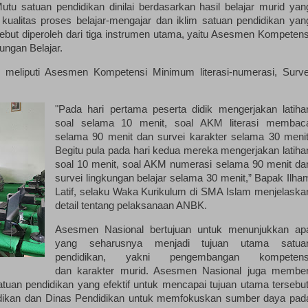
u satuan pendidikan dinilai berdasarkan hasil belajar murid yan
a kualitas proses belajar-mengajar dan iklim satuan pendidikan yan
ebut diperoleh dari tiga instrumen utama, yaitu Asesmen Kompetens
ungan Belajar.
ik meliputi Asesmen Kompetensi Minimum literasi-numerasi, Surve
.
"Pada hari pertama peserta didik mengerjakan latiha
soal selama 10 menit, soal AKM literasi membac
selama 90 menit dan survei karakter selama 30 menit
Begitu pula pada hari kedua mereka mengerjakan latiha
soal 10 menit, soal AKM numerasi selama 90 menit da
survei lingkungan belajar selama 30 menit,” Bapak Ilha
Latif, selaku Waka Kurikulum di SMA Islam menjelaska
detail tentang pelaksanaan ANBK.
Asesmen Nasional bertujuan untuk menunjukkan ap
yang seharusnya menjadi tujuan utama satua
pendidikan, yakni pengembangan kompetens
dan karakter murid. Asesmen Nasional juga member
atuan pendidikan yang efektif untuk mencapai tujuan utama tersebut
didikan dan Dinas Pendidikan untuk memfokuskan sumber daya pad