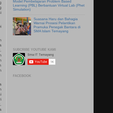
Model Pembelajaran Problem Based
g
Learning (PBL) Berbantuan Virtual Lab (Phet
g
Simulation)
i
Suasana Haru dan Bahagia
Warnai Prosesi Pelantikan
i
Pramuka Penegak Bantara di
SMA Islam Temayang
n
a
SUBCRIBE YOUTUBE KAMI
.
n
n
m
n
FACEBOOK
a
n
i
i
.
a