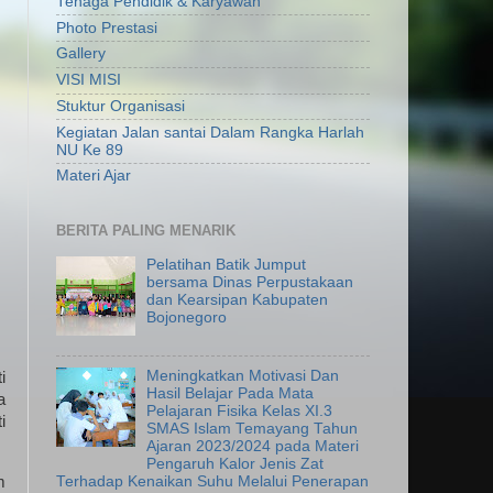
Tenaga Pendidik & Karyawan
Photo Prestasi
Gallery
VISI MISI
Stuktur Organisasi
Kegiatan Jalan santai Dalam Rangka Harlah
NU Ke 89
Materi Ajar
BERITA PALING MENARIK
Pelatihan Batik Jumput
bersama Dinas Perpustakaan
dan Kearsipan Kabupaten
Bojonegoro
Meningkatkan Motivasi Dan
i
Hasil Belajar Pada Mata
a
Pelajaran Fisika Kelas XI.3
i
SMAS Islam Temayang Tahun
Ajaran 2023/2024 pada Materi
Pengaruh Kalor Jenis Zat
Terhadap Kenaikan Suhu Melalui Penerapan
m