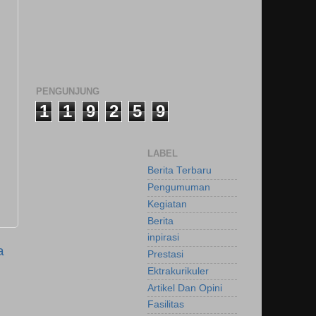
PENGUNJUNG
1
1
9
2
5
9
LABEL
Berita Terbaru
Pengumuman
Kegiatan
Berita
inpirasi
a
Prestasi
Ektrakurikuler
Artikel Dan Opini
Fasilitas