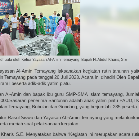
 dhuafa oleh Ketua Yayasan Al-Amin Temayang, Bapak H. Abdul Kharis, S.E
ayasan Al-Amin Temayang laksanakan kegiatan rutin tahunan yait
n Temayang pada tanggal 26 Juli 2023. Acara Ini dihadiri Oleh Bapa
il beserta adik-adik yatim piatu.
san Al-Amin dan bapak ibu guru SMP-SMA Islam temayang, Jumla
0.000.Sasaran penerima Santunan adalah anak yatim piatu PAUD,TK
tan Temayang, Bubulan dan Gondang, yang berjumlah 235 peserta.
bbatur Rasul Siswa dari Yayasan AL-Amin Temayang yang melantunka
ta meriah saat pelaksanaan kegiatan .
haris S.E. Menyatakan bahwa “Kegiatan ini merupakan acara ruti