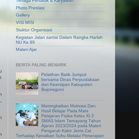
Tenaga Pendidik & Karyawan
Photo Prestasi
Gallery
VISI MISI
Stuktur Organisasi
Kegiatan Jalan santai Dalam Rangka Harlah
NU Ke 89
Materi Ajar
BERITA PALING MENARIK
u
Pelatihan Batik Jumput
k
bersama Dinas Perpustakaan
dan Kearsipan Kabupaten
Bojonegoro
h
,
Meningkatkan Motivasi Dan
Hasil Belajar Pada Mata
Pelajaran Fisika Kelas XI.3
n
SMAS Islam Temayang Tahun
Ajaran 2023/2024 pada Materi
Pengaruh Kalor Jenis Zat
n
Terhadap Kenaikan Suhu Melalui Penerapan