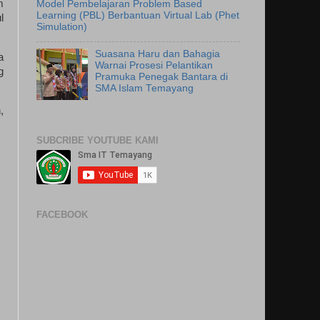
m
Model Pembelajaran Problem Based
Learning (PBL) Berbantuan Virtual Lab (Phet
l
Simulation)
Suasana Haru dan Bahagia
a
Warnai Prosesi Pelantikan
g
Pramuka Penegak Bantara di
SMA Islam Temayang
,
SUBCRIBE YOUTUBE KAMI
FACEBOOK