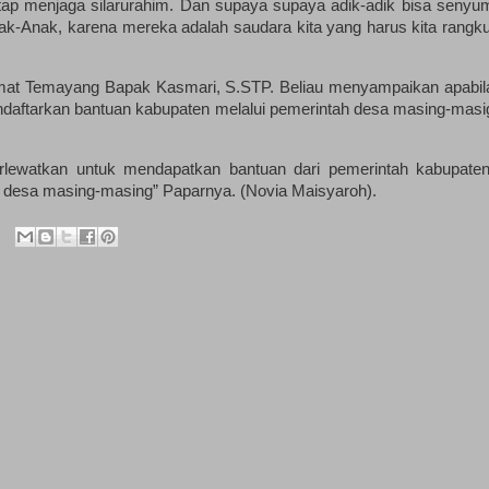
etap menjaga silarurahim. Dan supaya supaya adik-adik bisa senyu
k-Anak, karena mereka adalah saudara kita yang harus kita rangku
amat Temayang Bapak Kasmari, S.STP. Beliau menyampaikan apabil
ndaftarkan bantuan kabupaten melalui pemerintah desa masing-masi
rlewatkan untuk mendapatkan bantuan dari pemerintah kabupaten
h desa masing-masing” Paparnya. (Novia Maisyaroh).