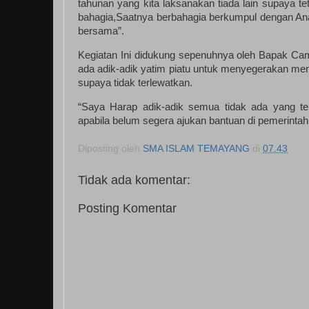
tahunan yang kita laksanakan tiada lain supaya t
bahagia,Saatnya berbahagia berkumpul dengan Ana
bersama”.
Kegiatan Ini didukung sepenuhnya oleh Bapak C
ada adik-adik yatim piatu untuk menyegerakan me
supaya tidak terlewatkan.
“Saya Harap adik-adik semua tidak ada yang te
apabila belum segera ajukan bantuan di pemerinta
Diposting oleh
SMA ISLAM TEMAYANG
di
07.43
Tidak ada komentar:
Posting Komentar